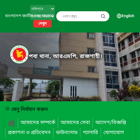
বাংলাদেশ জাতীয় তথ্য বাতায়ন
English
দেখুন
পবা থানা, আরএমপি, রাজশাহী।
মেনু নির্বাচন করুন
আমাদের সম্পর্কে
আমাদের সেবা
আদেশ/বিজ্ঞপ্তি
প্রকাশনা ও প্রতিবেদন
ডাউনলোড
গ্যালারি
যোগাযোগ